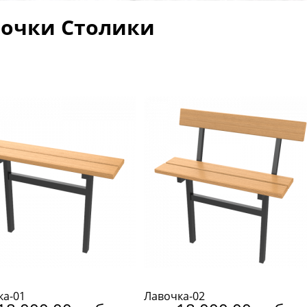
очки Столики
ка-01
Лавочка-02