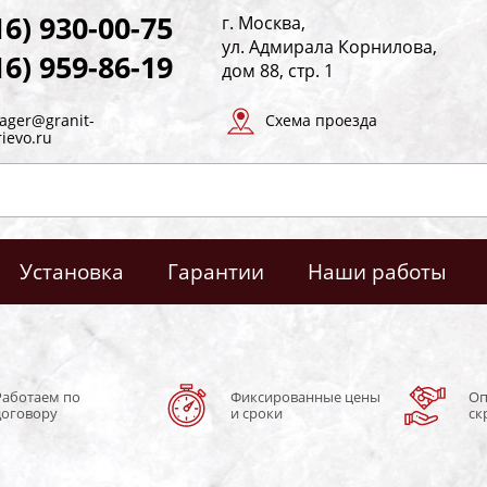
16) 930-00-75
г. Москва,
ул. Адмирала Корнилова,
16) 959-86-19
дом 88, стр. 1
ager@granit-
Схема проезда
rievo.ru
Установка
Гарантии
Наши работы
Работаем по
Фиксированные цены
Оп
договору
и сроки
ск